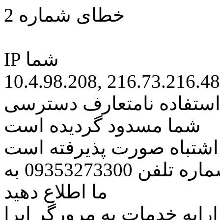
خطای شماره 2
IP شما
10.4.98.208, 216.73.216.48
 استفاده نامتعارف دسترسی
شما مسدود گردیده است
ه اشتباه صورت پذیرفته است
مراتب این مسئله را از طریق شماره تلفن 09353273300 به
ما اطلاع دهید
رایه خدمات به مرورگر اپرا